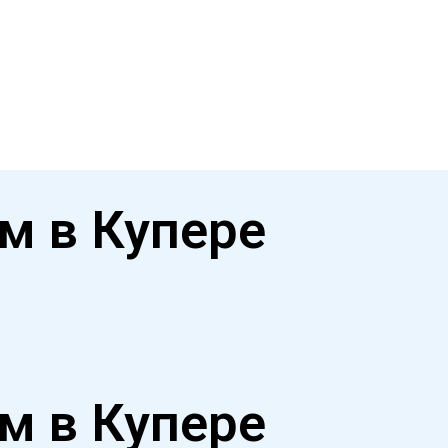
м в Купере
м в Купере