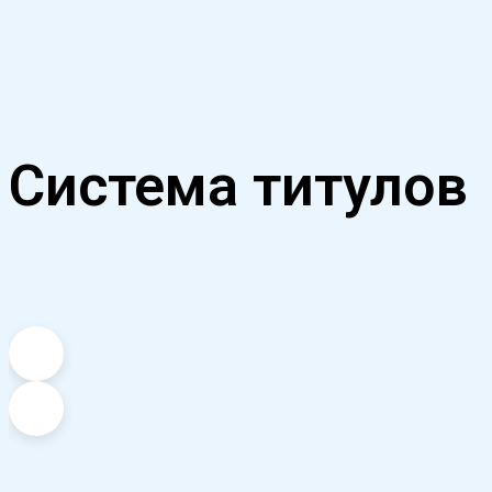
Система титулов
доп. заработок, бонусы
и другие преимущества