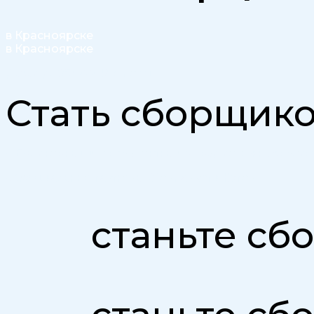
в Красноярске
в Красноярске
Доход до 354 000 ₽ в месяц
Стать сборщик
● Ежедневный и беспроцентный вывод денежных средс
● Официальные партнеры Сбермаркет и Купер
станьте с