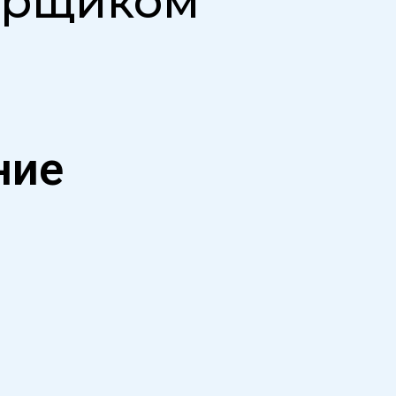
борщиком
ние