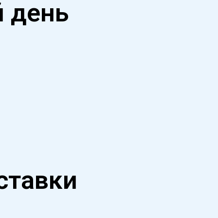
 день
тавки​